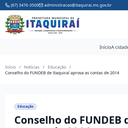
(67) 3476-3500
administracao@itaquirai.ms.gov.br
Início
A cidad
Início
/
Notícias
/
Educação
/
Conselho do FUNDEB de Itaquiraí aprova as contas de 2014
Educação
Conselho do FUNDEB de