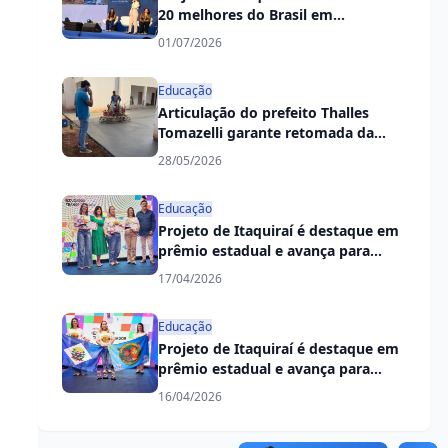
20 melhores do Brasil em
premiação do PNAE
01/07/2026
Educação
Articulação do prefeito Thalles
Tomazelli garante retomada da
obra da Creche do Jardim
28/05/2026
Primavera
Educação
Projeto de Itaquiraí é destaque em
prêmio estadual e avança para
etapa nacional
17/04/2026
Educação
Projeto de Itaquiraí é destaque em
prêmio estadual e avança para
etapa nacional
16/04/2026