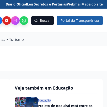
Diário Oficial
Leis
Decretos e Portarias
Webmail
Mapa do site
Buscar
Portal da Transparência
nsa
Turismo
Veja também em Educação
Educação
Projeto de Itaquiraí está entre os