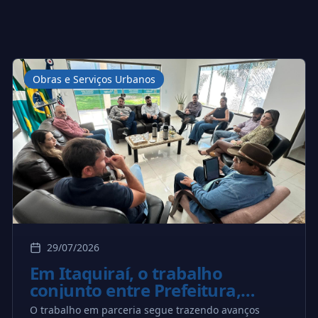
Obras e Serviços Urbanos
29/07/2026
Em Itaquiraí, o trabalho
conjunto entre Prefeitura,
Itaipu Binacional e Consórcio
O trabalho em parceria segue trazendo avanços