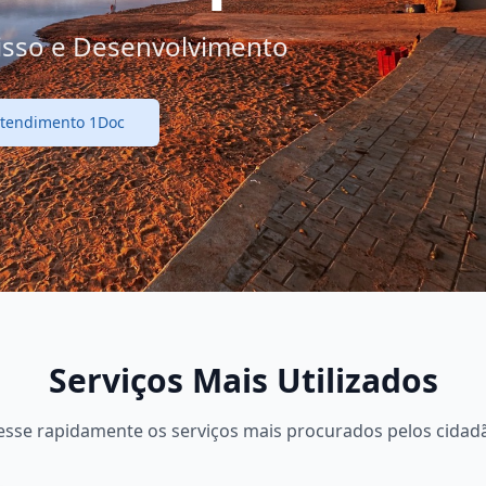
sso e Desenvolvimento
sso e Desenvolvimento
Atendimento 1Doc
Atendimento 1Doc
Serviços Mais Utilizados
esse rapidamente os serviços mais procurados pelos cidad