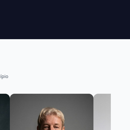
solenidade. Ainda durante o mandato de vereador,
acompanhou de perto as tratativas e atuou junto ao
município para que o projeto avançasse, contribuindo
para que esta etapa fosse concluída. Também
participaram da solenidade vereadores, secretários
municipais, servidores e as famílias contempladas
pelo projeto.
ípio