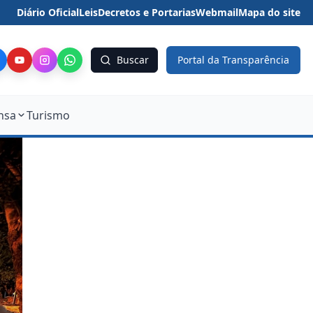
Diário Oficial
Leis
Decretos e Portarias
Webmail
Mapa do site
Buscar
Portal da Transparência
nsa
Turismo