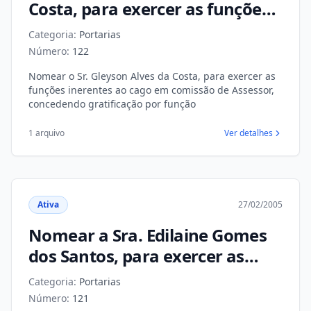
Costa, para exercer as funções
inerentes ao cago em comissão
Categoria:
Portarias
de Assessor, concedendo
Número:
122
gratificação por função
Nomear o Sr. Gleyson Alves da Costa, para exercer as
funções inerentes ao cago em comissão de Assessor,
concedendo gratificação por função
1 arquivo
Ver detalhes
Ativa
27/02/2005
Nomear a Sra. Edilaine Gomes
dos Santos, para exercer as
funções inerentes ao cargo em
Categoria:
Portarias
comissão de Assessora,
Número:
121