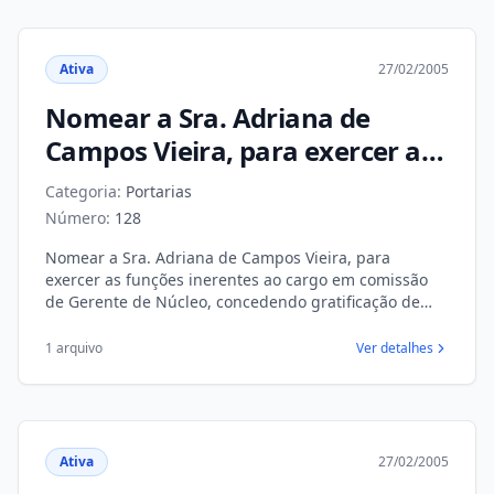
Ativa
27/02/2005
Nomear a Sra. Adriana de
Campos Vieira, para exercer as
funções inerentes ao cargo em
Categoria:
Portarias
comissão de Gerente de Núcleo,
Número:
128
concedendo gratificação de
Nomear a Sra. Adriana de Campos Vieira, para
função
exercer as funções inerentes ao cargo em comissão
de Gerente de Núcleo, concedendo gratificação de
função
1 arquivo
Ver detalhes
Ativa
27/02/2005