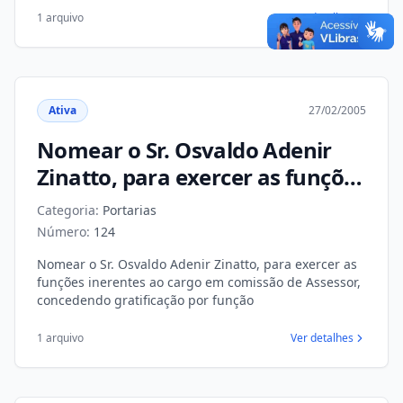
1 arquivo
Ver detalhes
Ativa
27/02/2005
Nomear o Sr. Osvaldo Adenir
Zinatto, para exercer as funções
inerentes ao cargo em
Categoria:
Portarias
comissão de Assessor,
Número:
124
concedendo gratificação por
Nomear o Sr. Osvaldo Adenir Zinatto, para exercer as
função
funções inerentes ao cargo em comissão de Assessor,
concedendo gratificação por função
1 arquivo
Ver detalhes