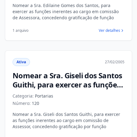
concedendo gratificação de
Nomear a Sra. Edilaine Gomes dos Santos, para
função
exercer as funções inerentes ao cargo em comissão
de Assessora, concedendo gratificação de função
1 arquivo
Ver detalhes
Ativa
27/02/2005
Nomear a Sra. Giseli dos Santos
Guithi, para exercer as funções
inerentes ao cargo em
Categoria:
Portarias
comissão de Assessor,
Número:
120
concedendo gratificação por
Nomear a Sra. Giseli dos Santos Guithi, para exercer
função
as funções inerentes ao cargo em comissão de
Assessor, concedendo gratificação por função