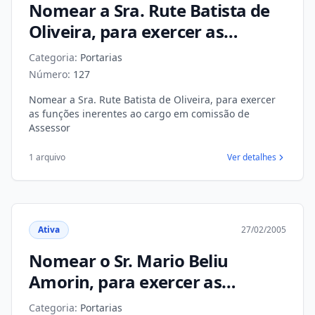
Nomear a Sra. Rute Batista de
Oliveira, para exercer as
funções inerentes ao cargo em
Categoria:
Portarias
comissão de Assessor
Número:
127
Nomear a Sra. Rute Batista de Oliveira, para exercer
as funções inerentes ao cargo em comissão de
Assessor
1 arquivo
Ver detalhes
Ativa
27/02/2005
Nomear o Sr. Mario Beliu
Amorin, para exercer as
funções inerentes ao cargo em
Categoria:
Portarias