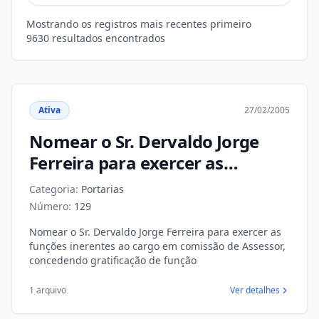
Mostrando os registros mais recentes primeiro
9630 resultados encontrados
Ativa
27/02/2005
Nomear o Sr. Dervaldo Jorge
Ferreira para exercer as
funções inerentes ao cargo em
Categoria:
Portarias
comissão de Assessor,
Número:
129
concedendo gratificação de
Nomear o Sr. Dervaldo Jorge Ferreira para exercer as
função
funções inerentes ao cargo em comissão de Assessor,
concedendo gratificação de função
1 arquivo
Ver detalhes