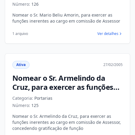
comissão de Assessor
Número:
126
Nomear o Sr. Mario Beliu Amorin, para exercer as
funções inerentes ao cargo em comissão de Assessor
1 arquivo
Ver detalhes
Ativa
27/02/2005
Nomear o Sr. Armelindo da
Cruz, para exercer as funções
inerentes ao cargo em
Categoria:
Portarias
comissão de Assessor,
Número:
125
concedendo gratificação de
Nomear o Sr. Armelindo da Cruz, para exercer as
função
funções inerentes ao cargo em comissão de Assessor,
concedendo gratificação de função