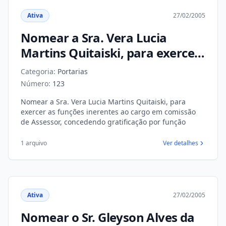
Ativa
27/02/2005
Nomear a Sra. Vera Lucia
Martins Quitaiski, para exercer
as funções inerentes ao cargo
Categoria:
Portarias
em comissão de Assessor,
Número:
123
concedendo gratificação por
Nomear a Sra. Vera Lucia Martins Quitaiski, para
função
exercer as funções inerentes ao cargo em comissão
de Assessor, concedendo gratificação por função
1 arquivo
Ver detalhes
Ativa
27/02/2005
Nomear o Sr. Gleyson Alves da