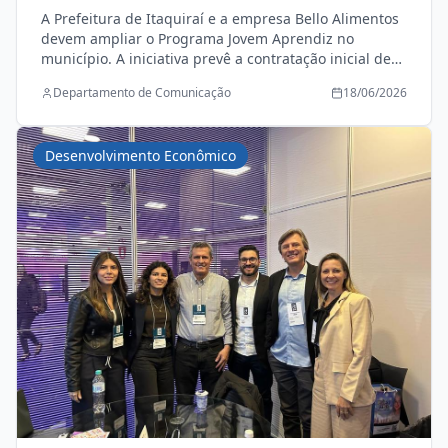
do Programa Jovem Aprendiz
A Prefeitura de Itaquiraí e a empresa Bello Alimentos
devem ampliar o Programa Jovem Aprendiz no
município. A iniciativa prevê a contratação inicial de
25 jovens, que poderão atuar em repartições públicas
Departamento de Comunicação
18/06/2026
por meio da modalidade de cota alternativa, em
parceria com o SENAI. Durante a reunião, a empresa
foi representada pela vereadora Maria da Bello e pela
Desenvolvimento Econômico
colaboradora Jane, que apresentaram os detalhes da
proposta ao prefeito Thalles Tomazelli