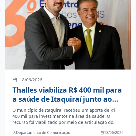
18/06/2026
Thalles viabiliza R$ 400 mil para
a saúde de Itaquiraí junto ao
senador Nelsinho Trad
O município de Itaquiraí recebeu um aporte de R$
400 mil para investimentos na área da saúde. O
recurso foi viabilizado por meio de articulação do
prefeito Thalles Tomazelli junto ao senador Nelsinho
Departamento de Comunicação
18/06/2026
Trad. A verba já foi creditada na conta do Fundo