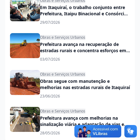
Obras e Serviços Urbanos
Em Itaquiraí, o trabalho conjunto entre
Prefeitura, Itaipu Binacional e Consórcio
Conisul garante mais desenvolvimento
29/07/2026
na cidade e no campo
Obras e Serviços Urbanos
Prefeitura avança na recuperação de
estradas rurais e concentra esforços em
trechos mais críticos
03/07/2026
Obras e Serviços Urbanos
Obras segue com manutenção e
melhorias nas estradas rurais de Itaquiraí
23/06/2026
Obras e Serviços Urbanos
Prefeitura avança com melhorias na
sinalização viária e adaptação de vias em
mão única
28/05/2026