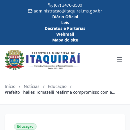
(67) 3476-3500
administracao@itaquirai.ms.gov.br
Diário Oficial
Leis
Decretos e Portarias
Webmail
Mapa do site
Início
/
Notícias
/
Educação
/
Prefeito Thalles Tomazelli reafirma compromisso com a
educação e garante reajuste do piso nacional do magistério
retroativo a janeiro
Educação