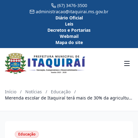
(67) 3476-3500
administracao@itaquirai.ms.gov.br
Diário Oficial
Leis
Decretos e Portarias
Webmail
Mapa do site
Início
/
Notícias
/
Educação
/
Merenda escolar de Itaquiraí terá mais de 30% da agricultura
familiar
Educação