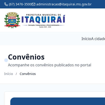
(67) 3476-3500
administracao@itaquirai.ms.gov.br
Início
A cidad
Convênios
Acompanhe os convênios publicados no portal
Início
/
Convênios