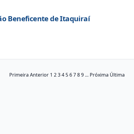
o Beneficente de Itaquiraí
Primeira
Anterior
1
2
3
4
5
6
7
8
9
...
Próxima
Última