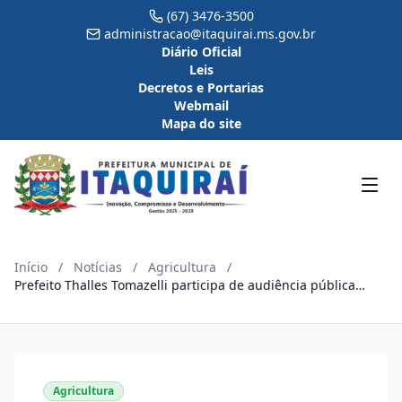
(67) 3476-3500
administracao@itaquirai.ms.gov.br
Diário Oficial
Leis
Decretos e Portarias
Webmail
Mapa do site
Início
/
Notícias
/
Agricultura
/
Prefeito Thalles Tomazelli participa de audiência pública
sobre a crise leiteira que atinge os produtores do Conesul
Agricultura